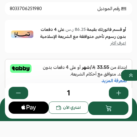
رقم الموديل
8033706251980
أو قسم فاتورتك بقيمة
على
4
دفعات
86.25 ر.س
بدون رسوم تأخير، متوافقة مع الشريعة الإسلامية
اعرف أكثر
المرفقات
0
اشتري الآن
إضافة ملاحظة
إرفاق ملف