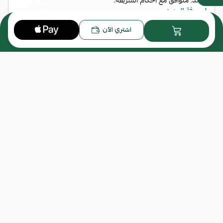
حماية العدسة: UV 100% الحماية
0
اشتري الآن
مواصفات الاطار:
المرفقات
لون الإطار: أسود
إرفاق ملف
نوع الإطار: اسيتات
شكل الإطار: شبه دائري
الإطار: إطار كامل
اسحب و افلت الملف هنا
استعراض
الضمان:
كاريرا
اسيتات شمسي
اسيتات
نظارات
يشمل الضمان العيوب المصنعية فقط ، أي لا يشمل
الخدوش أو الكسور الناتجة من سوء الإستخدام
لمعرفة مدة الضمان من خلال الرابط
الضمان
لمعرفة المزيد من خلال رابط
شروط الارجاع و الاستبدال