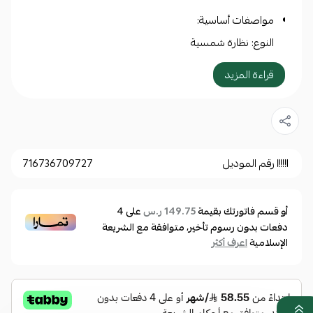
مواصفات أساسية:
النوع: نظارة شمسية
الجنس: رجالي
قراءة المزيد
الماركة: كاريرا
رقم الموديل: CARRERA 8056/S 2048688075170
0716736709727
رقم الموديل
716736709727
مقاس النظارة:
مقاس العدسة: 51 مم
أو قسم فاتورتك بقيمة
على
4
149.75 ر.س
عرض الجسر: 22 مم
دفعات بدون رسوم تأخير، متوافقة مع الشريعة
الإسلامية
طول الذراع: 145 مم
اعرف أكثر
مواصفات العدسة:
لون العدسة: بني