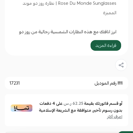
Rose Du Monde Sunglasses | نظارة روز دو موند
المميزة
ابرز اناقتك مع هذه النظارات الشمسية رجالية من روز دو
موند ،مع اطار اسيتات بيضاوي، صُمّمت هذه القطعة
قراءة المزيد
المميزة لترضي أذواق عشاق الموضة الباحثين عن التفرد
والتميز، فالإطار الكامل مشغول من الاسيتات أسود اللون،
توفر الراحة التامة عند الاستخدام بحيث يمكنك الرؤية
بشكل واضح خلالها بدون أي إزعاج ، بالإضافة إلى
رقم الموديل
17231
العدسات لون رمادي تحتوي على طبقات التي تضمن
حماية قصوى من الأشعة فوق البنفسجية مريحة،
أو قسم فاتورتك بقيمة
على
4
دفعات
62.25 ر.س
بالإضافة إلى أن العدسات مضمونة بحيث لا تسبب أي ضرر
بدون رسوم تأخير، متوافقة مع الشريعة الإسلامية
اعرف أكثر
للعين و مصنوعة من مادة نقية صافية.
الجودة: تم صنع هذه النظارة من مادة الأسيتات وهي