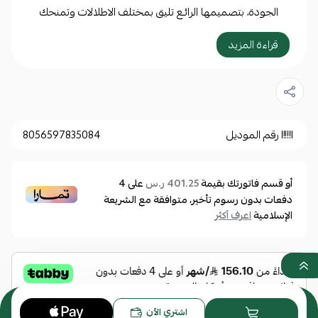
الجودة، بتصميمها الرائـع تليق بمختلف الاطلالات وتمنحك
مظهرًا مميزاً .
قراءة المزيد
مواصفات أساسية:
النوع: نظارة شمسية
الجنس: نسائي
رقم الموديل
8056597835084
الماركة: فرزاتشي
رقم الموديل: VE4440U GB1-87 56
أو قسم فاتورتك بقيمة
على
4
401.25 ر.س
دفعات بدون رسوم تأخير، متوافقة مع الشريعة
الإسلامية
مقاس النظارة:
اعرف أكثر
مقاس العدسة: 56 مم
عرض الجسر: 19 مم
طول الذراع: 145 مم
0
اشتري الآن