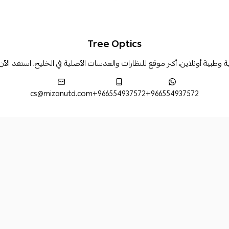
Tree Optics
بية أونلاين، أكبر موقع للنظارات والعدسات الأصلية في الخليج، استفد الآ
cs@mizanutd.com
+966554937572
+966554937572
طرق الدفع