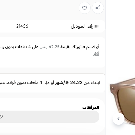
الجودة: تصنع هذه النظارة من مادة الأسيتات وهي عال
مادة عالية الجودة لكونها مستخرجة من لب الخشب و
رقم الموديل
21456
مواصفات أساسية:
النوع: نظارة شمسية
أو قسم فاتورتك بقيمة
على
4
دفعات بدون رسوم
62.25 ر.س
الجنس: نسائي
أكثر
الماركة: روز دو موند
رقم الموديل: TR2145-C6
مقاس النظارة:
مقاس العدسة: 54 ملم
المرفقات
عرض الجسر: 19 ملم
طول الذراع: 150 ملم