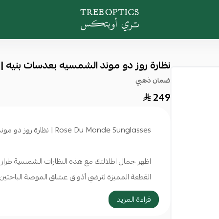
Tree Optics
نظارة روز دو موند الشمسيه بعدسات بنيه | Rose Du Monde Sunglasses
ضمان ذهبي
249
Rose Du Monde Sunglasses | نظارة روز دو موند المميزة
القطعة المميزة لترضي أذواق عشاق الموضة الباحثين ع
الزهري ، اطار شكل هندسي ، توفر الراحة التامة عند ال
قراءة المزيد
تضمن حماية قصوى من الأشعة فوق البنفسجية.