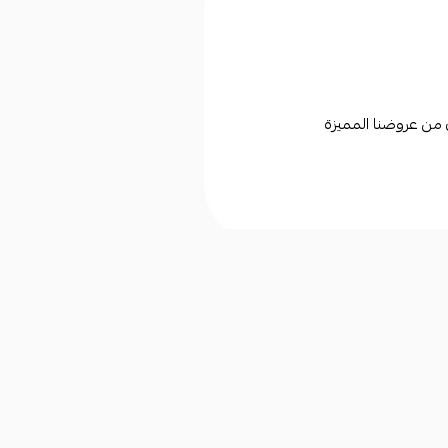
ن من عروضنا المميزة
التوثيق
السجل التجاري
2053114372