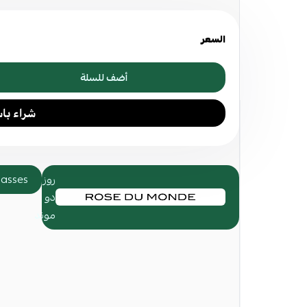
مواصفات العدسة:
اسحب و ا
لون العدسة: بني
السعر
ا
حماية العدسة: UV 100% الحماية
أضف للسلة
مواصفات الاطار:
لون الإطار: زهري
نوع الإطار: اسيتات
شكل الإطار: مربع
روز
asses
الإطار: إطار كامل
دو
موند
الضمان الذهبي:
استرجاع أو استبدال خلال 30 يوم
صيانة مجانية للنظارة تشمل المخدات والبراغي وإعاد