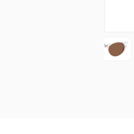
احميها من الضوء المباشر والحرارة والمطر. إذا تبل
احفظها في صندوق الحماية الخاص للمساعدة في الح
قم بتنظيفها بقطعة قماش ناعمة وجافة.
لاتتركها داخل السيارة أو الأماكن الحارة نهائياً.
لاتعرضها للكحول وحاول تنظيفها بالماء الفاتر والصا