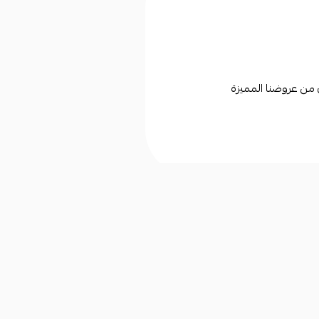
ن من عروضنا المميزة
التوثيق
السجل التجاري
2053114372