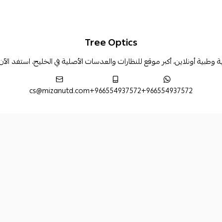
Tree Optics
بية أونلاين، أكبر موقع للنظارات والعدسات الأصلية في الخليج، استفد الآ
cs@mizanutd.com
+966554937572
+966554937572
طرق الدفع