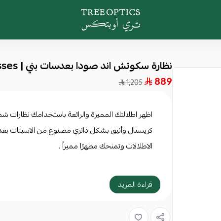
Tree Optics
نظارة سكوتش اند صودا بعدسات بني | Scotch & Soda Sunglasses
889
1,205
اظهر اطلالتك المميزة والرائعة باستخدامك نظارات 
كريستال
وأنيق بشكل دائري مصنوع من الاسيتات بعدس
الاطلالات وتمنحك مظهرًا مميزاً .
مواصفات أساسية:
قراءة المزيد
النوع: نظارة شمسية
الجنس: للجنسين