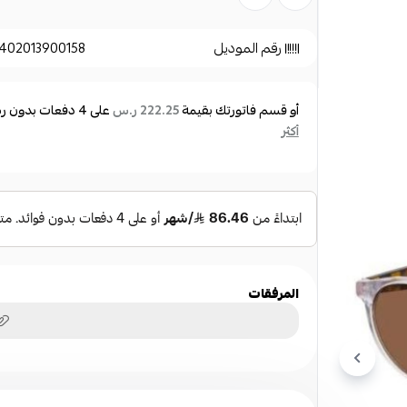
الماركة:
سكوتش اند صودا
رقم الموديل: Scotch&Soda 8004 C:801 M.Crystal (Kinney)
رقم الموديل
402013900158
مقاس النظارة:
أو قسم فاتورتك بقيمة
على
4
دفعات بدون رسو
222.25 ر.س
مقاس العدسة: 49 مم
أكثر
عرض الجسر: 20 مم
طول الذراع: 140 مم
مواصفات العدسة:
لون العدسة: بني
المرفقات
حماية العدسة: UV 100% الحماية
مواصفات الاطار:
لون الإطار: كريستال