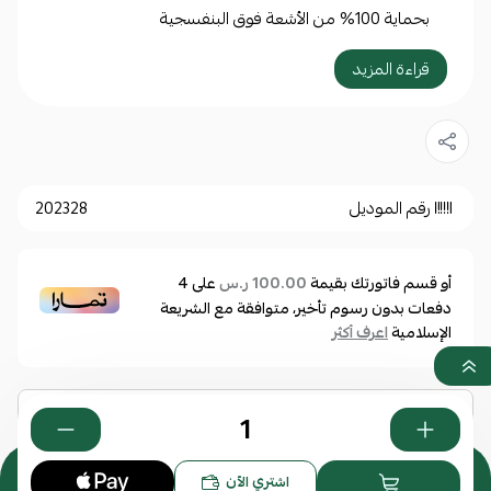
بحماية 100% من الأشعة فوق البنفسجية
قراءة المزيد
مواصفات أساسية:
النوع: نظارة شمسية
الجنس: رجالي
الماركة: مود
رقم الموديل
202328
رقم الموديل: 96167S-C1 / BLACKOUT
أو قسم فاتورتك بقيمة
على
4
100.00 ر.س
مقاس النظارة:
دفعات بدون رسوم تأخير، متوافقة مع الشريعة
الإسلامية
اعرف أكثر
مقاس العدسة: 47 مم
عرض الجسر: 22 مم
طول الذراع: 145 مم
مواصفات العدسة:
0
اشتري الآن