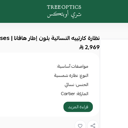
Tree Optics
نظارة كارتييه النسائية بلون إطار هافانا | Cartier Sunglasses
2,969
مواصفات أساسية:
النوع: نظارة شمسية
الجنس: نسائي
الماركة: Cartier
رقم الموديل: CT0003S-002 54 Sunglass WOMAN ACETATE
قراءة المزيد
مقاس النظارة: