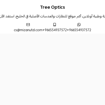
Tree Optics
بية أونلاين، أكبر موقع للنظارات والعدسات الأصلية في الخليج، استفد الآ
cs@mizanutd.com
+966554937572
+966554937572
طرق الدفع