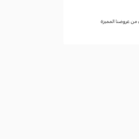
ن من عروضنا المميزة
التوثيق
السجل التجاري
2053114372