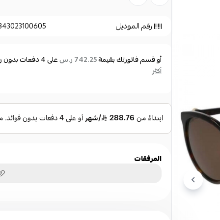
مقاس العدسة: 54 مم
عرض الجسر: 19 مم
رقم الموديل
843023100605
طول الذراع: 140 مم
أو قسم فاتورتك بقيمة
على
4
دفعات بدون رس
742.25 ر.س
مواصفات العدسة:
أكثر
لون العدسة: بني
حماية العدسة: UV 100% الحماية
مواصفات الاطار:
لون الإطار: هافانا
المرفقات
نوع الإطار: اسيتات
شكل الإطار: شبه دائري
الإطار: إطار كامل