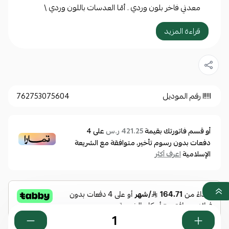
معدني فاخر بلون وردي . أمّا العدسات باللون وردي \
رمادي، فهي مزوّدة طبقات مضادة للانعكاسات لضمان
قراءة المزيد
الحماية التامة من الأشعة فوق البنفسجية و مريحة بحيث
يمكنك الرؤية بشكل واضح خلالها بدون أي إزعاج ي
ارتدائها فيما بعد ، بالإضافة إلى أن العدسات مضمونة
بحيث لا تسبب أي ضرر للعين وحيث أنها مصنوعة من
رقم الموديل
762753075604
مادة نقية صافية
أو قسم فاتورتك بقيمة
على
4
421.25 ر.س
مواصفات أساسية:
دفعات بدون رسوم تأخير، متوافقة مع الشريعة
الإسلامية
اعرف أكثر
النوع: نظارة شمسية
الجنس: نسائي
الماركة: فندي
رقم الموديل:
0259/S-35JNQ