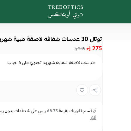
Tree Optics
توتال 30 عدسات شفافة لاصقة طبية شهرية - عبوه من 6 عدسات
275
285
عدسات لاصقة شفافة شهرية. تحتوي على 6 حبات.
أو قسم فاتورتك بقيمة
على
4
دفعات بدون رسوم
68.75 ر.س
أكثر