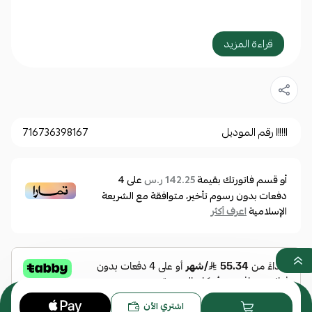
مواصفات أساسية:
قراءة المزيد
النوع: نظارة شمسية
الجنس: للجنسين
الماركة: كاريرا
رقم الموديل: CARRERA 2022T/S 20316080753IR
رقم الموديل
716736398167
0716736398167
أو قسم فاتورتك بقيمة
على
4
142.25 ر.س
مقاسات النظارة:
دفعات بدون رسوم تأخير، متوافقة مع الشريعة
الإسلامية
اعرف أكثر
مقاس العدسة: 53 مم
عرض الجسر: 19 مم
طول الذراع: 145 مم
مواصفات العدسة:
0
اشتري الآن