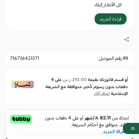
كل الأنظـار إليك.
قراءة المزيد
مواصفات أساسية :
النوع: نظارة شمسية
الجنس: رجالي
الماركة: كاريرا
رقم الموديل
716736423371
رقم الموديل: CARRERA 8046/S 20438380754IR
0716736423371
أو قسم فاتورتك بقيمة
على
4
210.00 ر.س
دفعات بدون رسوم تأخير، متوافقة مع الشريعة
الإسلامية
اعرف أكثر
مقاسات النظارة:
مقاس العدسة: 54 مم
عرض الجسر: 19 مم
طول الذراع: 145 مم