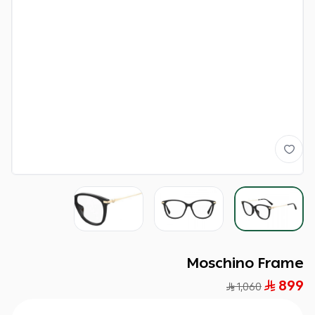
Moschino Frame
899
1,060