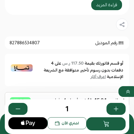
مشغول من اسيتات موديل شكل هندسي مميز التي
قراءة المزيد
تتميز بصلابتها ومتانتها وقوة تحملها وبالتالي مناسبة
للاداء اليومي العملي ، عدسات أزرق عاكس تحمي العين
من اشعة الشمس الفوق بنفسجية ، اذا كنت تبحث عن
نظارة انيقة عملية ، دقة بالألوان ، وضوح الرؤية افضل
رقم الموديل
827886534807
خيار لطفلك لإطلالة مميزة مناسبة لكافة اختيارات
الملابس
أو قسم فاتورتك بقيمة
على
4
117.50 ر.س
دفعات بدون رسوم تأخير، متوافقة مع الشريعة
الإسلامية
اعرف أكثر
مواصفات أساسية:
النوع: نظارة شمسية
الجنس: للأطفال
الماركة: بولارويد
0
اشتري الآن
رقم الموديل: 8018/S