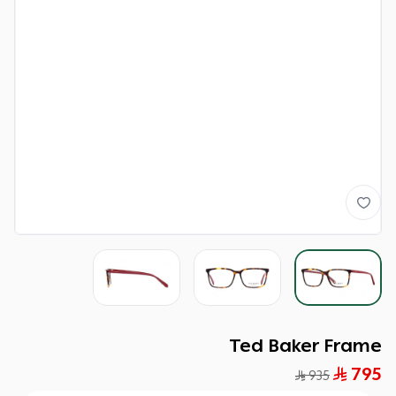
Ted Baker Frame
795
935